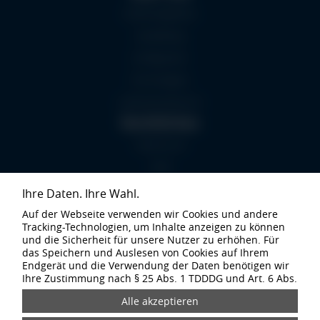
Stellenangebote
Ausbildung
Konfigurator
Technologien
Lieferantenbereich
Rechtliches
Impressum
AGB
Datenschutz
Ihre Daten. Ihre Wahl.
Barrierefreiheitserklärung
Auf der Webseite verwenden wir Cookies und andere
Tracking-Technologien, um Inhalte anzeigen zu können
Hinweisgebersystem/ Whistleblowing
und die Sicherheit für unsere Nutzer zu erhöhen. Für
das Speichern und Auslesen von Cookies auf Ihrem
Endgerät und die Verwendung der Daten benötigen wir
Besuche uns:
Ihre Zustimmung nach § 25 Abs. 1 TDDDG und Art. 6 Abs.
© 2026 BORBET All rights reserved
1 lit. a DSGVO. Von uns bei Ihrem Websiteaufruf erfasste
Daten können durch den Einsatz der Cookies und
Trackingtechnologien an unsere Partner und