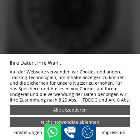
Ihre Daten. Ihre Wahl.
Auf der Webseite verwenden wir Cookies und andere
Tracking-Technologien, um Inhalte anzeigen zu können
und die Sicherheit für unsere Nutzer zu erhöhen. Für
das Speichern und Auslesen von Cookies auf Ihrem
Endgerät und die Verwendung der Daten benötigen wir
Ihre Zustimmung nach § 25 Abs. 1 TDDDG und Art. 6 Abs.
1 lit. a DSGVO. Von uns bei Ihrem Websiteaufruf erfasste
Daten können durch den Einsatz der Cookies und
Trackingtechnologien an unsere Partner und
Drittanbieter weitergegeben werden. Wenn Sie Ihre
Einwilligung erteilen, können Ihre Daten ggf. auch in
Einstellungen anpassen
Datenschutz
Impressum
Drittstaaten außerhalb der EU, wie z. B. den USA,
verarbeitet werden. Drittstaaten weisen kein