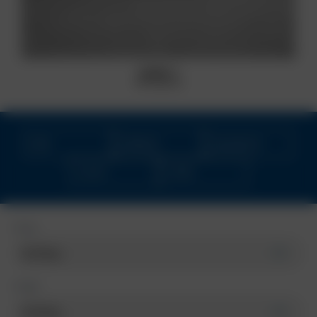
BORBET RS
black matt
NEW
OFFROAD
VIELSPEICHE
4-LOCH
CUPRA
Farbe
Größe