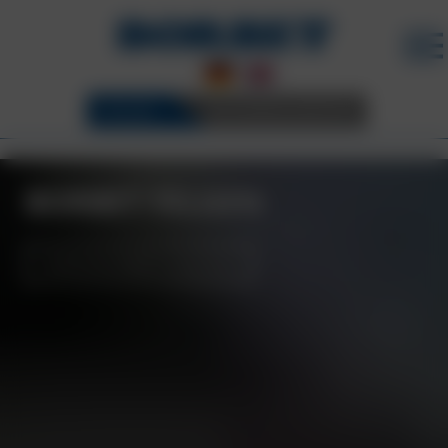
FELGEN
3D KONFIGURATOR
BORBET FELGEN
BORBET FELGEN
DOWNLOAD BORBET COLLECTION
BORBET
FELGEN-
SORTIMENT