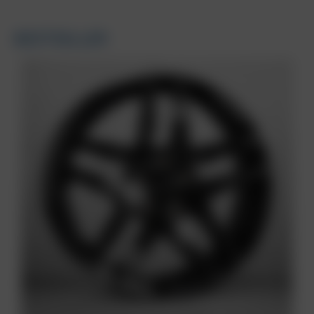
BESTSELLER