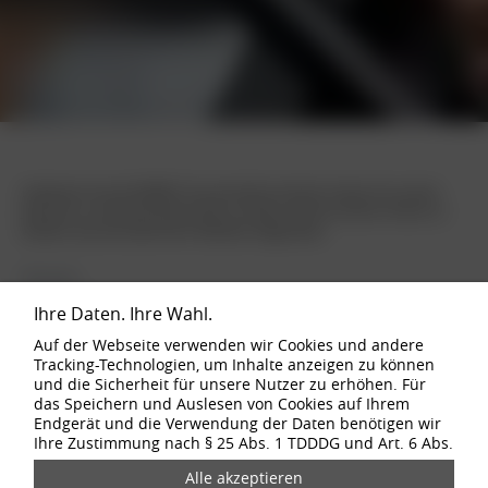
Entdecken Sie bei BORBET Ihre berufliche Zukunft. Nutzen Sie unsere
Jobsuche, um die passende Stelle zu finden und Teil unseres Teams zu
werden, das die Zukunft der Mobilität mitgestaltet.
Ortsuche
Ihre Daten. Ihre Wahl.
Auf der Webseite verwenden wir Cookies und andere
Tracking-Technologien, um Inhalte anzeigen zu können
und die Sicherheit für unsere Nutzer zu erhöhen. Für
Zielgruppe
das Speichern und Auslesen von Cookies auf Ihrem
Endgerät und die Verwendung der Daten benötigen wir
Ihre Zustimmung nach § 25 Abs. 1 TDDDG und Art. 6 Abs.
1 lit. a DSGVO. Von uns bei Ihrem Websiteaufruf erfasste
Daten können durch den Einsatz der Cookies und