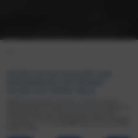
back
SETZEN SIE AUF QUALITÄT UND
PERFORMANCE: MIT BORBET
FELGEN AUF IHREM TESLA.
BORBET bietet Tesla Model S Plaid Fahrern eine breite Auswahl an
erstklassigen Felgen. Mit unserem
3D-Felgenkonfigurator
können Sie die
perfekte Kombination aus Stil und Performance erstellen und Ihre
Traumfelgen virtuell auf Ihrem Fahrzeug erleben. Setzen Sie auf Qualität
und Performance –
kaufen
Sie die BORBET-Felgen auf Ihrem Tesla Model
S Plaid noch heute.