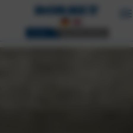
FELGEN
3D KONFIGURATOR
BORBET FELGEN