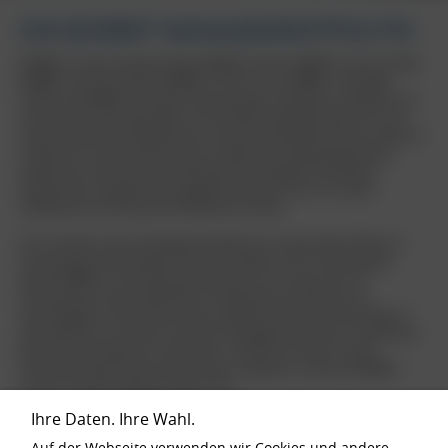
DIE BORBET MANAGEMENTPOLITIK
BORBET mit den Gesellschaften BORBET GmbH, BORBET Austria GmbH,
BORBET Sachsen GmbH, BORBET SA (PTY) Ltd., BORBET Thüringen
GmbH und BORBET Vertriebs GmbH designt, entwickelt, produziert und
vermarktet Leichtmetallräder mit höchstem Qualitätsanspruch für die
internationale Automobilindustrie und den Fachhandel. Diesen Anspruch
erfüllen wir seit Jahrzehnten durch modernste Fertigungsverfahren,
patentierte und innovative Produktionstechnologien, ein effizient
organisiertes integriertes Managementsystem und nicht zuletzt
kompetente und motivierte Mitarbeiter (m/w/d).
Wir verstehen unsere Managementpolitik als umfassendes Mittel zur
Sicherung der Marktanteile unserer Produkte und zur Stärkung der
Marke BORBET. Als Familienunternehmen ist es unser Ziel, ein
Höchstmaß an Wirtschaftlichkeit, Produktivität und Effizienz mit
Nachhaltigkeit und Sicherheit unter optimaler Ressourcennutzung auf
allen Ebenen zu erreichen und unser Managementsystem in sämtlichen
Bereichen fortlaufend zu verbessern. Hierbei hat unsere soziale
Verantwortung höchste Priorität, deren Aspekte in unserem BORBET
Code of Conduct festgeschrieben sind.
Ihre Daten. Ihre Wahl.
DIE BORBET MANAGEMENT-
Auf der Webseite verwenden wir Cookies und andere