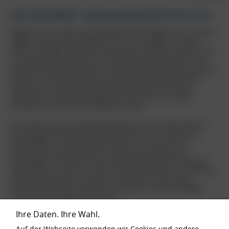
DIE BORBET MANAGEMENTPOLITIK
BORBET mit den Gesellschaften BORBET GmbH, BORBET Austria GmbH,
BORBET Sachsen GmbH, BORBET SA (PTY) Ltd., BORBET Thüringen
GmbH und BORBET Vertriebs GmbH designt, entwickelt, produziert und
vermarktet Leichtmetallräder mit höchstem Qualitätsanspruch für die
internationale Automobilindustrie und den Fachhandel. Diesen Anspruch
erfüllen wir seit Jahrzehnten durch modernste Fertigungsverfahren,
patentierte und innovative Produktionstechnologien, ein effizient
organisiertes integriertes Managementsystem und nicht zuletzt
kompetente und motivierte Mitarbeiter (m/w/d).
Wir verstehen unsere Managementpolitik als umfassendes Mittel zur
Sicherung der Marktanteile unserer Produkte und zur Stärkung der
Marke BORBET. Als Familienunternehmen ist es unser Ziel, ein
Höchstmaß an Wirtschaftlichkeit, Produktivität und Effizienz mit
Nachhaltigkeit und Sicherheit unter optimaler Ressourcennutzung auf
allen Ebenen zu erreichen und unser Managementsystem in sämtlichen
Bereichen fortlaufend zu verbessern. Hierbei hat unsere soziale
Verantwortung höchste Priorität, deren Aspekte in unserem BORBET
Code of Conduct festgeschrieben sind.
Ihre Daten. Ihre Wahl.
DIE BORBET MANAGEMENT-
Auf der Webseite verwenden wir Cookies und andere