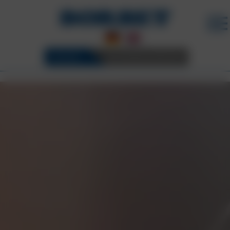
FELGEN
3D KONFIGURATOR
BORBET FELGEN