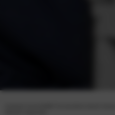
Entdecken Sie bei BORBET Ihre berufliche Zukunft. Nutze
Mobilität mitgestaltet.