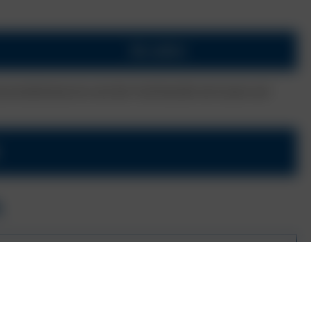
Ab sofort
utomobilindustrie und der Fachhandel vertrauen auf
A
 MIT
alifizierungsschulung Stufe RTS1 und RTS2
rkeit