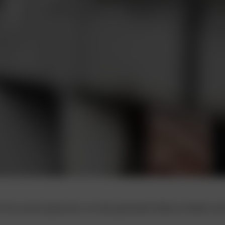
n Sie unsere Jobsuche, um die passende Stelle zu finden un