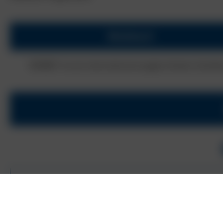
Medebach
BORBET ist ein international ausgerichtetes Famil
IHRE AUFGABEN
Depalettierung der Räder an die vorgesehenen St
Bestückung der Ampelanlagen