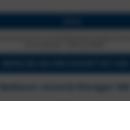
Vollzeit
ienunternehmen mit rund 4.000 Mitarbeitern weltweit. Die A
Leichtmetallräder – MADE by BORBET.
GESTALTEN SIE IHRE ZUKUNFT MIT UNS!
Bediener (m/w/d) Röntgen W
DAS BRINGEN SIE
ellplätze
Bereitschaft zur Qu
Körperliche Belastba