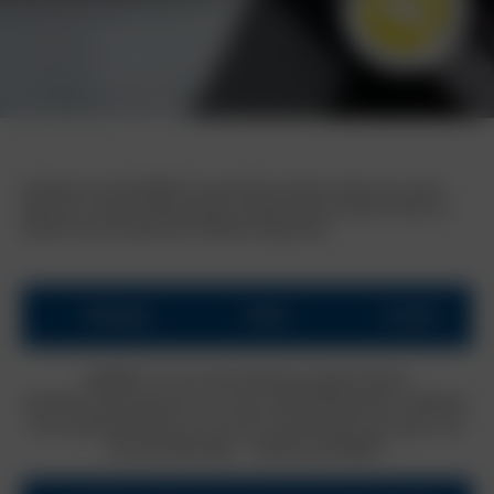
Entdecken Sie bei BORBET Ihre berufliche Zukunft. Nutzen Sie unsere
Jobsuche, um die passende Stelle zu finden und Teil unseres Teams zu
werden, das die Zukunft der Mobilität mitgestaltet.
Hallenberg
Vollzeit
Ab sofort
BORBET ist ein international ausgerichtetes
Familienunternehmen mit rund 4.000 Mitarbeitern weltweit.
Die Automobilindustrie und der Fachhandel vertrauen auf
Leichtmetallräder – MADE by BORBET.