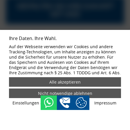
GESTALTEN SIE IHRE ZUKUNFT
MIT UNS!
Instandhaltungsmechaniker 5-Schicht
Ihre Daten. Ihre Wahl.
(m/w/d) (befristet)
Auf der Webseite verwenden wir Cookies und andere
Tracking-Technologien, um Inhalte anzeigen zu können
und die Sicherheit für unsere Nutzer zu erhöhen. Für
IHRE AUFGABEN
das Speichern und Auslesen von Cookies auf Ihrem
Endgerät und die Verwendung der Daten benötigen wir
Organisation und Durchführung von Reparaturarbeiten
Ihre Zustimmung nach § 25 Abs. 1 TDDDG und Art. 6 Abs.
Störungsursachen eingrenzen und beheben
1 lit. a DSGVO. Von uns bei Ihrem Websiteaufruf erfasste
Unterstützung der Fachbereichsinstandhalter bei
Daten können durch den Einsatz der Cookies und
Wartungsarbeiten nach Wartungs- und Inspektionsplänen
Trackingtechnologien an unsere Partner und
Durchführung des täglichen Rundgangs in Vertretung für
Drittanbieter weitergegeben werden. Wenn Sie Ihre
den Fachbereichsinstandhalter
Einwilligung erteilen, können Ihre Daten ggf. auch in
Organisation und Verwaltung der Ersatzteile
Einstellungen anpassen
Datenschutz
Impressum
Drittstaaten außerhalb der EU, wie z. B. den USA,
Aufarbeitung von Maschinenkomponenten, Bau- und
verarbeitet werden. Drittstaaten weisen kein
Ersatzteilen
entsprechendes Datenschutzniveau auf und es besteht
das Risiko eines Zugriffs durch lokale
Sicherheitsbehörden. Soweit Sie eine Einwilligung