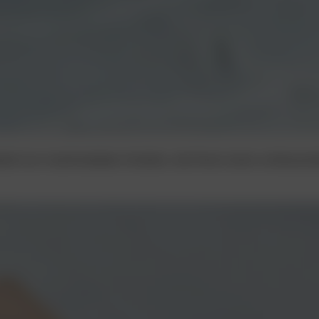
lzahl von multimedialen Inhalten, die Ihnen einen umfasse