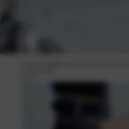
Im Bereich BORBET Mediathek finden Sie eine Vie
Produkte bieten.
Zurück