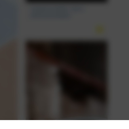
KONKAVE BORBET FB2DC:
MONTAGEHINWEIS