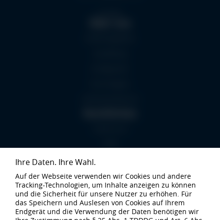
Kontakt
Über uns
Stellenangebote
Ausbildung
Konfigurator
Technologien
Lieferantenbereich
Rechtliches
Impressum
AGB
Datenschutz
Ihre Daten. Ihre Wahl.
Barrierefreiheitserklärung
Auf der Webseite verwenden wir Cookies und andere
Tracking-Technologien, um Inhalte anzeigen zu können
Hinweisgebersystem/ Whistleblowing
und die Sicherheit für unsere Nutzer zu erhöhen. Für
das Speichern und Auslesen von Cookies auf Ihrem
Endgerät und die Verwendung der Daten benötigen wir
Besuche uns: