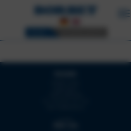
FELGEN
3D KONFIGURATOR
Kontakt
BORBET GmbH
Hauptstraße 5
59969 Hallenberg
NEWS ROOM
Tel.
+49 29 84 / 30 11 60
Mail:
info@borbet.de
Kontakt
Über uns