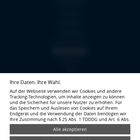
Stellenangebote
BORBET
Ausbildung
NEWS
Konfigurator
Technologien
Lieferantenbereich
Rechtliches
Impressum
AGB
Datenschutz
Ihre Daten. Ihre Wahl.
Barrierefreiheitserklärung
Auf der Webseite verwenden wir Cookies und andere
Tracking-Technologien, um Inhalte anzeigen zu können
Hinweisgebersystem/ Whistleblowing
und die Sicherheit für unsere Nutzer zu erhöhen. Für
das Speichern und Auslesen von Cookies auf Ihrem
Endgerät und die Verwendung der Daten benötigen wir
Besuche uns:
Ihre Zustimmung nach § 25 Abs. 1 TDDDG und Art. 6 Abs.
© 2026 BORBET All rights reserved
1 lit. a DSGVO. Von uns bei Ihrem Websiteaufruf erfasste
Daten können durch den Einsatz der Cookies und
Trackingtechnologien an unsere Partner und