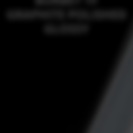
BORBET TF
GRAPHITE POLISHED
GLOSSY