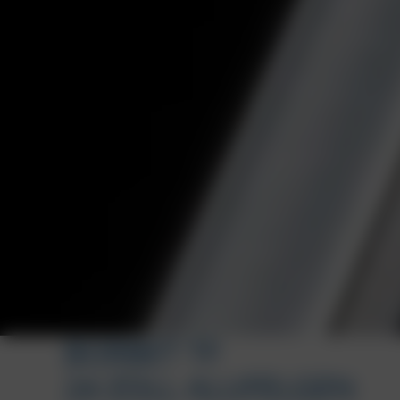
BORBET TF
24 ZOLL ALUFELGEN