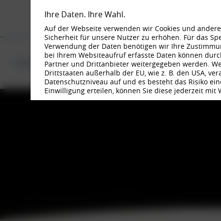
Ihre Daten. Ihre Wahl.
Auf der Webseite verwenden wir Cookies und andere 
Sicherheit für unsere Nutzer zu erhöhen. Für das S
Verwendung der Daten benötigen wir Ihre Zustimmung
BORBET FEL
bei Ihrem Websiteaufruf erfasste Daten können durc
BORBET FELGEN-SORTIMENT
OFFROAD FELGEN
CAMPER &
Partner und Drittanbieter weitergegeben werden. Wenn
Drittstaaten außerhalb der EU, wie z. B. den USA, ve
Datenschutzniveau auf und es besteht das Risiko eine
Einwilligung erteilen, können Sie diese jederzeit mit