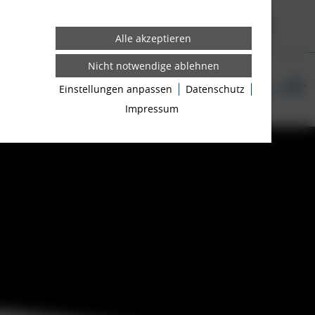
FELGEN
3D KONFIGURATOR
N
NEWS ROOM
Einstellungen anpassen
Datenschutz
EN
ZUBEHÖR-SHOP
FELGEN FÜR TESLA
FAQ
B2B-SHOP
Impressum