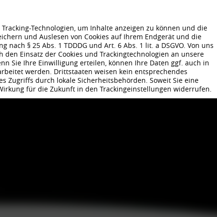
Tracking-Technologien, um Inhalte anzeigen zu können und die
peichern und Auslesen von Cookies auf Ihrem Endgerät und die
 nach § 25 Abs. 1 TDDDG und Art. 6 Abs. 1 lit. a DSGVO. Von uns
GEN
UNTERNEHMEN
NACHHALTIGKEIT
KARRIERE
PRODUKTIO
h den Einsatz der Cookies und Trackingtechnologien an unsere
 CARAVAN ALUFELGEN
FELGEN KONFIGURATOR
FELGEN KAUF
 Sie Ihre Einwilligung erteilen, können Ihre Daten ggf. auch in
rarbeitet werden. Drittstaaten weisen kein entsprechendes
s Zugriffs durch lokale Sicherheitsbehörden. Soweit Sie eine
 Wirkung für die Zukunft in den Trackingeinstellungen widerrufen.